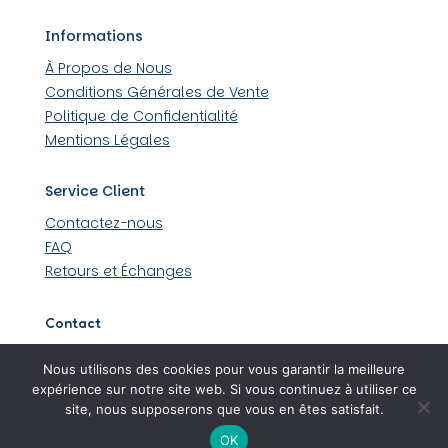
Informations
À Propos de Nous
Conditions Générales de Vente
Politique de Confidentialité
Mentions Légales
Service Client
Contactez-nous
FAQ
Retours et Échanges
Contact
509 rue Louis Lumière 44430 Loroux-Bottereau
Nous utilisons des cookies pour vous garantir la meilleure
06 45 48 36 99
expérience sur notre site web. Si vous continuez à utiliser ce
site, nous supposerons que vous en êtes satisfait.
OK