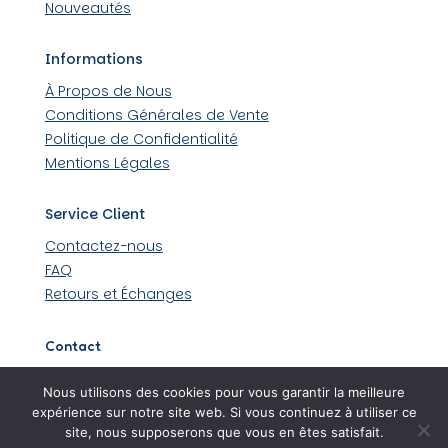
Nouveautés
Informations
À Propos de Nous
Conditions Générales de Vente
Politique de Confidentialité
Mentions Légales
Service Client
Contactez-nous
FAQ
Retours et Échanges
Contact
509 rue Louis Lumière 44430 Loroux-Bottereau
Nous utilisons des cookies pour vous garantir la meilleure
06 45 48 36 99
expérience sur notre site web. Si vous continuez à utiliser ce
site, nous supposerons que vous en êtes satisfait.