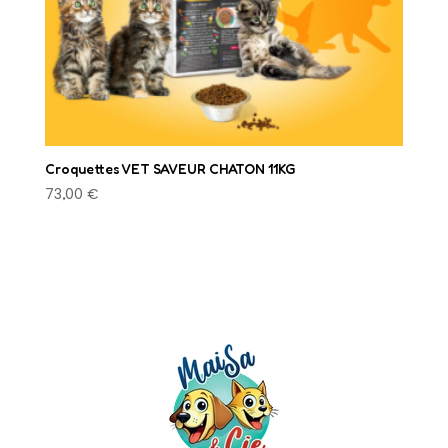
produit
Croquettes VET SAVEUR CHATON 11KG
73,00
€