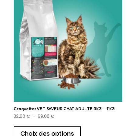
Croquettes VET SAVEUR CHAT ADULTE 3KG – 11KG
Plage
32,00
€
–
69,00
€
de
Ce
prix :
produit
Choix des options