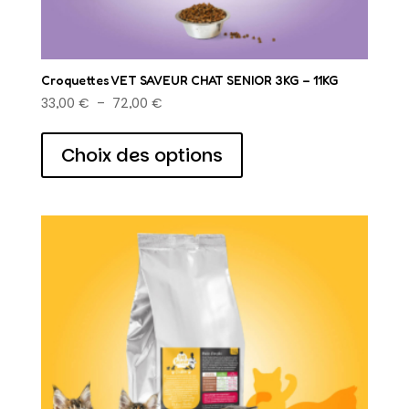
Croquettes VET SAVEUR CHAT SENIOR 3KG – 11KG
Plage
33,00
€
–
72,00
€
de
Ce
prix :
produit
Choix des options
33,00 €
a
à
plusieurs
72,00 €
variations.
Les
options
peuvent
être
choisies
sur
la
page
du