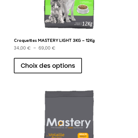
Croquettes MASTERY LIGHT 3KG – 12Kg
Plage
34,00
€
–
69,00
€
de
Ce
prix :
produit
Choix des options
34,00 €
a
à
plusieurs
69,00 €
variations.
Les
options
peuvent
être
choisies
sur
la