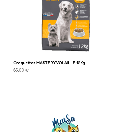
page
du
produit
Croquettes MASTERY VOLAILLE 12Kg
65,00
€