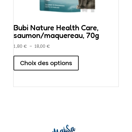
Bubi Nature Health Care,
saumon/maquereau, 70g
Plage
1,80
€
–
18,00
€
de
Ce
prix :
produit
Choix des options
1,80 €
a
à
plusieurs
18,00 €
variations.
Les
options
peuvent
être
choisies
sur
la