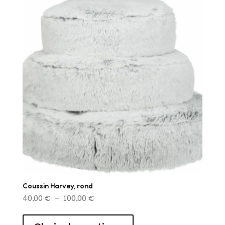
Coussin Harvey, rond
Plage
40,00
€
–
100,00
€
de
Ce
prix :
produit