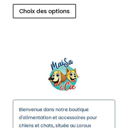
de
Ce
prix :
produit
Choix des options
3,00 €
a
à
plusieurs
14,00 €
variations.
Les
options
peuvent
être
choisies
sur
la
page
du
produit
Bienvenue dans notre boutique
d'alimentation et accessoires pour
chiens et chats, située au Loroux