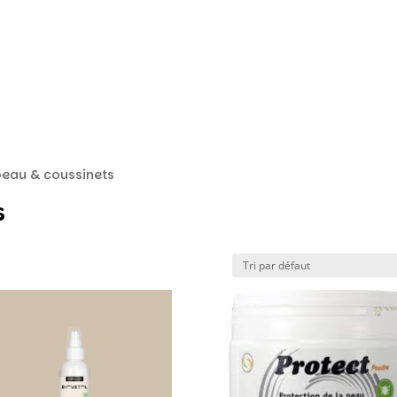
peau & coussinets
s