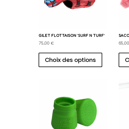
GILET FLOTTAISON ‘SURF N TURF’
SACO
75,00
€
65,0
Ce
produit
Choix des options
C
a
plusieurs
variations.
Les
options
peuvent
être
choisies
sur