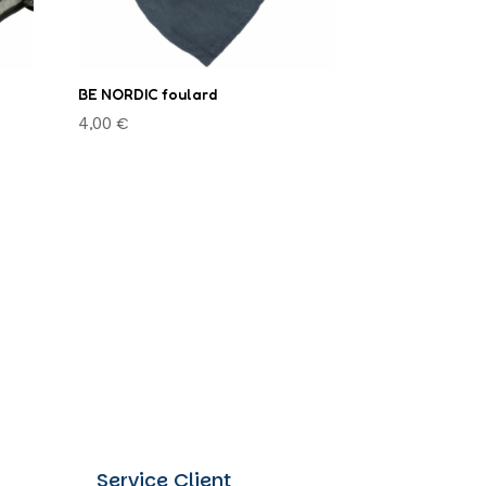
la
page
du
BE NORDIC foulard
produit
4,00
€
Service Client