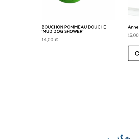
la
page
du
BOUCHON POMMEAU DOUCHE
Anne
produit
‘MUD DOG SHOWER’
15,0
14,00
€
C