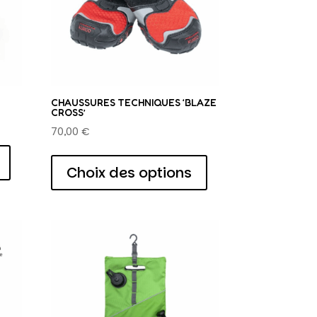
CHAUSSURES TECHNIQUES ‘BLAZE
CROSS’
70,00
€
Ce
Ce
produit
produit
Choix des options
a
a
plusieurs
plusieurs
variations.
variations.
Les
Les
options
options
peuvent
peuvent
être
être
choisies
choisies