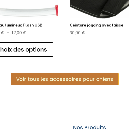
la
page
du
au lumineux Flash USB
Ceinture jogging avec laisse
produit
Plage
0
€
–
17,00
€
30,00
€
de
Ce
prix :
produit
hoix des options
15,00 €
a
à
plusieurs
17,00 €
variations.
Les
Voir tous les accessoires pour chiens
options
peuvent
être
choisies
sur
la
Nos Produits