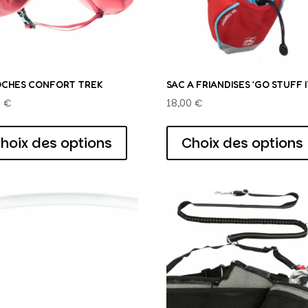
CHES CONFORT TREK
SAC A FRIANDISES ‘GO STUFF I
0
€
18,00
€
Ce
produit
hoix des options
Choix des options
a
plusieurs
variations.
Les
options
peuvent
être
choisies
sur