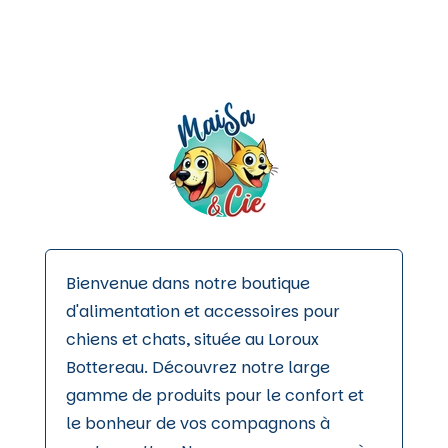
peuvent
être
choisies
sur
la
page
du
produit
Bienvenue dans notre boutique
d'alimentation et accessoires pour
chiens et chats, située au Loroux
Bottereau. Découvrez notre large
gamme de produits pour le confort et
le bonheur de vos compagnons à