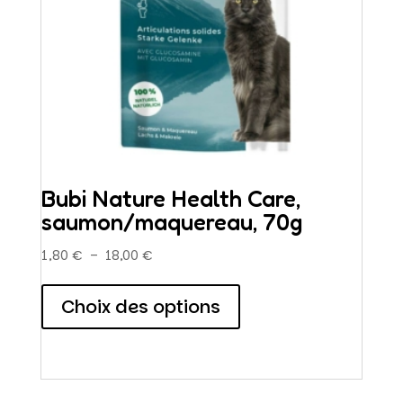
page
du
produit
Bubi Nature Health Care,
saumon/maquereau, 70g
Plage
1,80
€
–
18,00
€
de
Ce
prix :
produit
Choix des options
1,80 €
a
à
plusieurs
18,00 €
variations.
Les
options