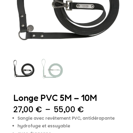
Longe PVC 5M – 10M
Plage
27,00
€
–
55,00
€
de
Sangle avec revêtement PVC, antidérapante
prix :
hydrofuge et essuyable
27,00 €