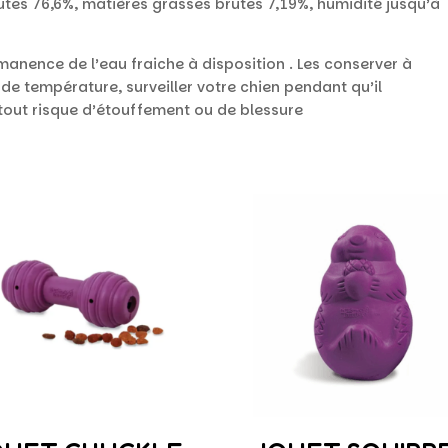
tes 76,6%, matières grasses brutes 7,19%, humidité jusqu’à
anence de l’eau fraiche à disposition . Les conserver à
e température, surveiller votre chien pendant qu’il
tout risque d’étouffement ou de blessure