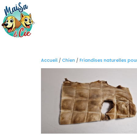
Accueil
/
Chien
/
Friandises naturelles pou