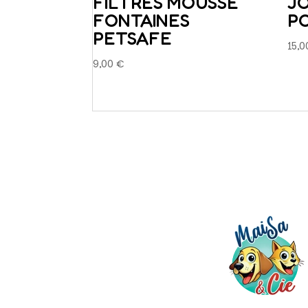
FILTRES MOUSSE
J
FONTAINES
P
PETSAFE
15,
9,00
€