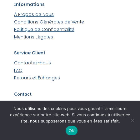
Informations
À Propos de Nous
Conditions Générales de Vente
Politique de Confidentialité
Mentions Légales
Service Client
Contactez-nous
FAQ
Retours et Échanges
Contact
509 rue Louis Lumière 44430 Loroux-Bottereau
Nous utilisons des cookies pour vous garantir la meilleure
06 45 48 36 99
expérience sur notre site web. Si vous continuez à utiliser ce
site, nous supposerons que vous en êtes satisfait.
OK