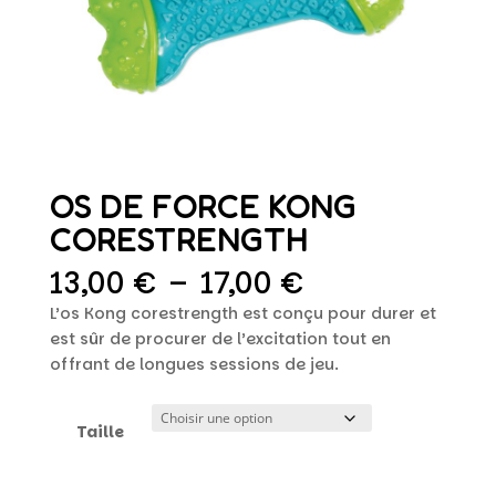
OS DE FORCE KONG
CORESTRENGTH
Plage
13,00
€
–
17,00
€
de
L’os Kong corestrength est conçu pour durer et
prix :
est sûr de procurer de l’excitation tout en
13,00 €
offrant de longues sessions de jeu.
à
17,00 €
Taille