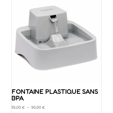
FONTAINE PLASTIQUE SANS
BPA
Plage
55,00
€
–
90,00
€
de
Ce