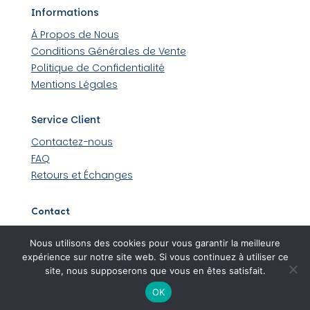
Informations
À Propos de Nous
Conditions Générales de Vente
Politique de Confidentialité
Mentions Légales
Service Client
Contactez-nous
FAQ
Retours et Échanges
Contact
509 rue Louis Lumière 44430 Loroux-Bottereau
Nous utilisons des cookies pour vous garantir la meilleure
06 45 48 36 99
expérience sur notre site web. Si vous continuez à utiliser ce
site, nous supposerons que vous en êtes satisfait.
OK