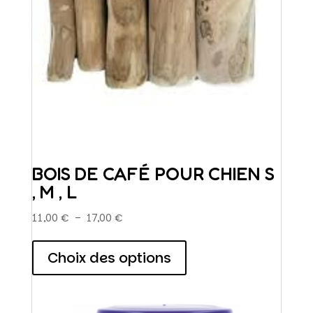
BOIS DE CAFÉ POUR CHIEN S
, M , L
Plage
11,00
€
–
17,00
€
de
Ce
prix :
produit
Choix des options
11,00 €
a
à
plusieurs
17,00 €
variations.