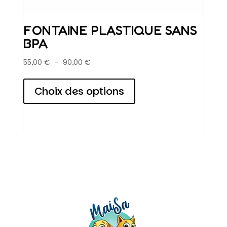
FONTAINE PLASTIQUE SANS
BPA
Plage
55,00
€
–
90,00
€
de
Ce
prix :
produit
Choix des options
55,00 €
a
à
plusieurs
90,00 €
variations.
Les
options
peuvent
être
choisies
sur
la
page
du