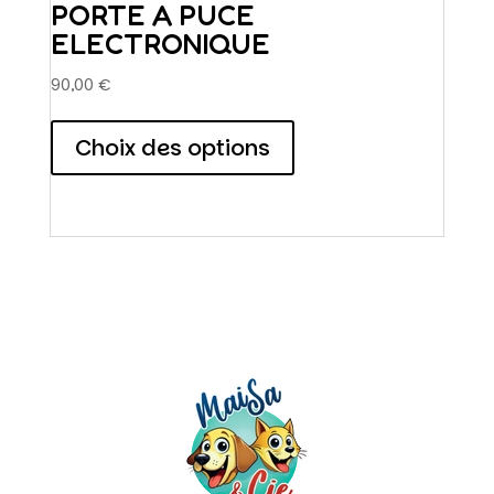
PORTE A PUCE
ELECTRONIQUE
90,00
€
Ce
produit
Choix des options
a
plusieurs
variations.
Les
options
peuvent
être
choisies
sur
la
page
du
produit