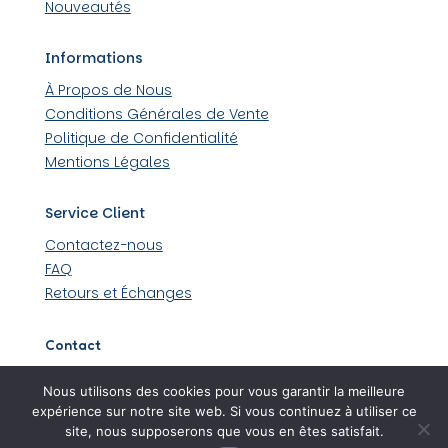
Nouveautés
Informations
À Propos de Nous
Conditions Générales de Vente
Politique de Confidentialité
Mentions Légales
Service Client
Contactez-nous
FAQ
Retours et Échanges
Contact
509 rue Louis Lumière 44430 Loroux-Bottereau
Nous utilisons des cookies pour vous garantir la meilleure
06 45 48 36 99
expérience sur notre site web. Si vous continuez à utiliser ce
site, nous supposerons que vous en êtes satisfait.