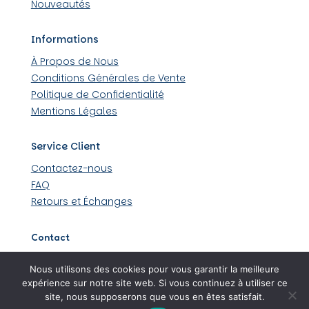
Nouveautés
Informations
À Propos de Nous
Conditions Générales de Vente
Politique de Confidentialité
Mentions Légales
Service Client
Contactez-nous
FAQ
Retours et Échanges
Contact
509 rue Louis Lumière 44430 Loroux-Bottereau
Nous utilisons des cookies pour vous garantir la meilleure
06 45 48 36 99
expérience sur notre site web. Si vous continuez à utiliser ce
site, nous supposerons que vous en êtes satisfait.