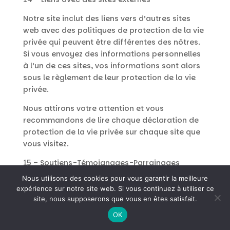
Notre site inclut des liens vers d’autres sites
web avec des politiques de protection de la vie
privée qui peuvent être différentes des nôtres.
Si vous envoyez des informations personnelles
à l’un de ces sites, vos informations sont alors
sous le règlement de leur protection de la vie
privée.
Nous attirons votre attention et vous
recommandons de lire chaque déclaration de
protection de la vie privée sur chaque site que
vous visitez.
15 – Soutiens-Témoignages-Parrainages
Nous utilisons des cookies pour vous garantir la meilleure
Les Soutiens-Témoignages-Parrainages de
expérience sur notre site web. Si vous continuez à utiliser ce
clients sur notre site web sont publiés avec le
site, nous supposerons que vous en êtes satisfait.
consentement des auteurs, rédacteurs. Les
OK
auteurs disposent d’un droit d’accès de retrait
auprès de
contact@maisa-cie.com