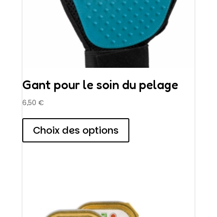
Gant pour le soin du pelage
6,50
€
Ce
produit
Choix des options
a
plusieurs
variations.
Les
options
peuvent
être
choisies