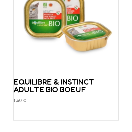
sur
la
page
du
produit
EQUILIBRE & INSTINCT
ADULTE BIO BOEUF
1,50
€