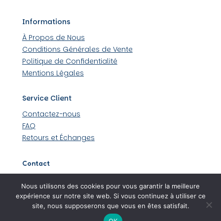
Informations
À Propos de Nous
Conditions Générales de Vente
Politique de Confidentialité
Mentions Légales
Service Client
Contactez-nous
FAQ
Retours et Échanges
Contact
509 rue Louis Lumière 44430 Loroux-Bottereau
Nous utilisons des cookies pour vous garantir la meilleure
06 45 48 36 99
expérience sur notre site web. Si vous continuez à utiliser ce
site, nous supposerons que vous en êtes satisfait.
OK