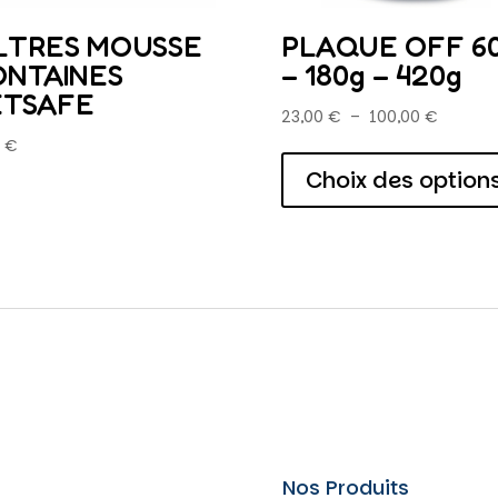
ILTRES MOUSSE
PLAQUE OFF 6
ONTAINES
– 180g – 420g
ETSAFE
Plage
23,00
€
–
100,00
€
de
0
€
prix :
Choix des option
23,00 €
à
100,00 
Nos Produits