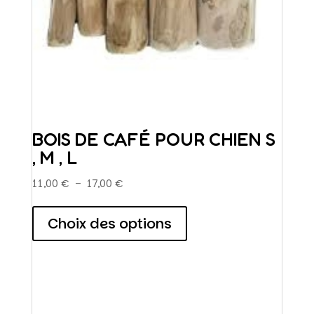
BOIS DE CAFÉ POUR CHIEN S
, M , L
Plage
11,00
€
–
17,00
€
de
Ce
prix :
produit
Choix des options
11,00 €
a
à
plusieurs
17,00 €
variations.
Les
options
peuvent