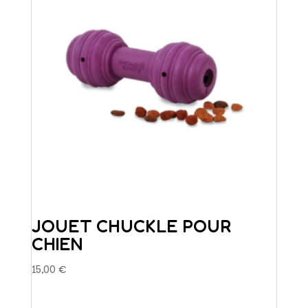
être
choisies
sur
la
page
du
produit
JOUET CHUCKLE POUR
CHIEN
15,00
€