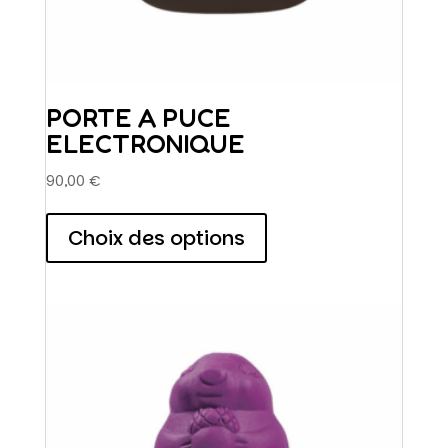
PORTE A PUCE
ELECTRONIQUE
90,00
€
Ce
produit
Choix des options
a
plusieurs
variations.
Les
options
peuvent
être
choisies
sur