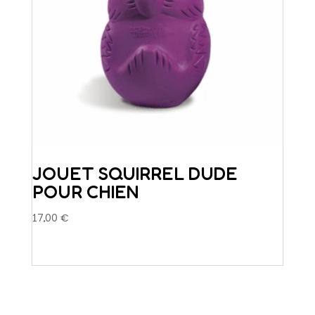
la
page
du
produit
JOUET SQUIRREL DUDE
POUR CHIEN
17,00
€