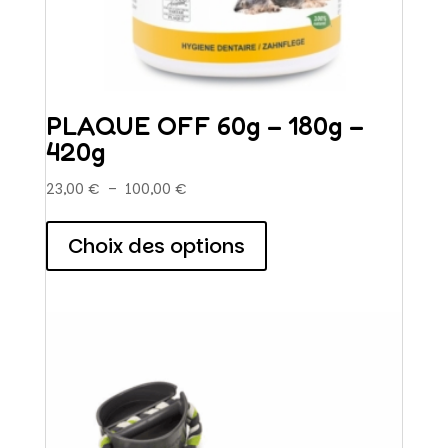
PLAQUE OFF 60g – 180g –
420g
Plage
23,00
€
–
100,00
€
de
Ce
prix :
produit
Choix des options
23,00 €
a
à
plusieurs
100,00 €
variations.
Les
options
peuvent
être
choisies
sur