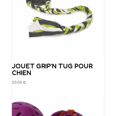
la
page
du
produit
JOUET GRIP’N TUG POUR
CHIEN
20,00
€