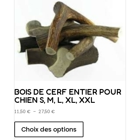
BOIS DE CERF ENTIER POUR
CHIEN S, M, L, XL, XXL
Plage
11,50
€
–
27,50
€
de
Ce
prix :
produit
Choix des options
11,50 €
a
à
plusieurs