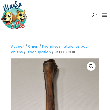
Accueil
/
Chien
/
Friandises naturelles pour
chiens
/
D'occupation
/ PATTES CERF