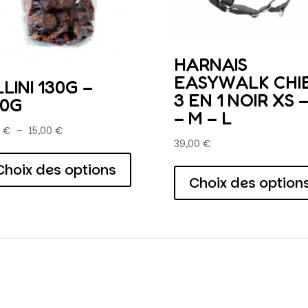
HARNAIS
EASYWALK CHI
LLINI 130G –
3 EN 1 NOIR XS –
00G
– M – L
Plage
0
€
–
15,00
€
39,00
€
de
Ce
prix :
produit
Choix des options
6,00 €
a
Choix des option
à
plusieurs
15,00 €
variations.
Les
options
peuvent
être
choisies
sur