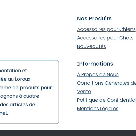
la
page
Nos Produits
du
produit
Accessoires pour Chiens
Accessoires pour Chats
Nouveautés
Informations
mentation et
À Propos de Nous
uée au Loroux
Conditions Générales d
amme de produits pour
Vente
pagnons à quatre
Politique de Confidential
des articles de
Mentions Légales
nel.