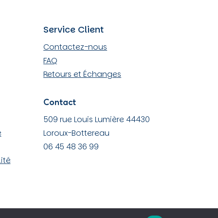
sur
la
Service Client
page
du
Contactez-nous
produit
FAQ
Retours et Échanges
Contact
509 rue Louis Lumière 44430
e
Loroux-Bottereau
06 45 48 36 99
ité