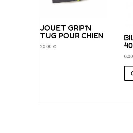
JOUET GRIP’N
TUG POUR CHIEN
BI
4
20,00
€
6,0