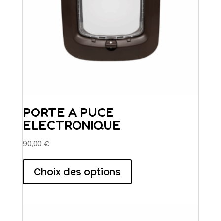
page
du
produit
PORTE A PUCE
ELECTRONIQUE
90,00
€
Ce
produit
Choix des options
a
plusieurs
variations.
Les