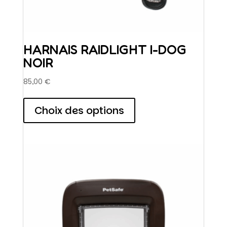
HARNAIS RAIDLIGHT I-DOG
NOIR
85,00
€
Ce
produit
Choix des options
a
plusieurs
variations.
Les
options
peuvent
être
choisies
sur
la