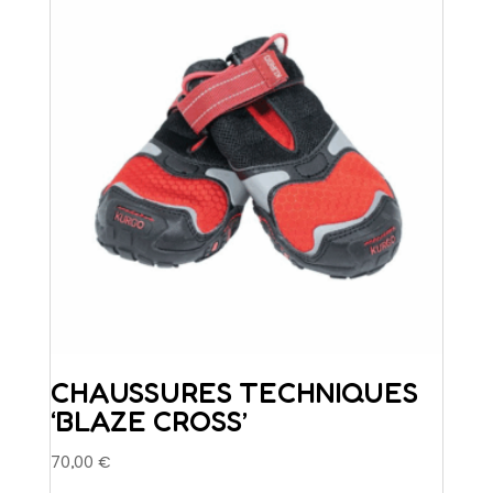
options
peuvent
être
choisies
sur
la
page
du
produit
CHAUSSURES TECHNIQUES
‘BLAZE CROSS’
70,00
€
Ce