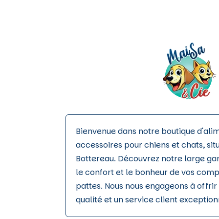
être
choisies
sur
la
page
du
produit
Bienvenue dans notre boutique d'ali
accessoires pour chiens et chats, sit
Bottereau. Découvrez notre large g
le confort et le bonheur de vos com
pattes. Nous nous engageons à offrir 
qualité et un service client exception