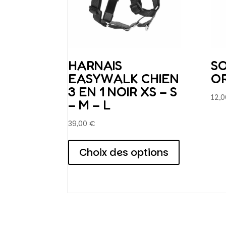
HARNAIS
SO
EASYWALK CHIEN
OR
3 EN 1 NOIR XS – S
12,
– M – L
39,00
€
Ce
produit
Choix des options
a
plusieurs
variations.
Les
options
peuvent