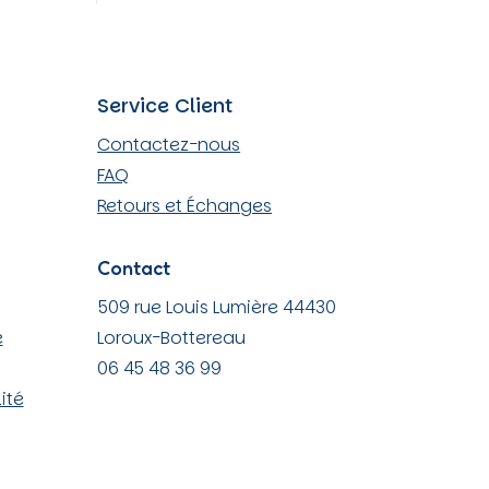
sur
la
page
du
Service Client
produit
Contactez-nous
FAQ
Retours et Échanges
Contact
509 rue Louis Lumière 44430
e
Loroux-Bottereau
06 45 48 36 99
ité