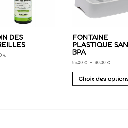
IN DES
FONTAINE
EILLES
PLASTIQUE SA
BPA
00
€
Plage
55,00
€
–
90,00
€
de
prix :
Choix des option
55,00 €
à
90,00 €