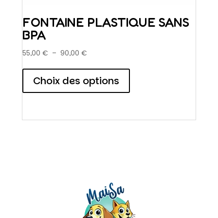
FONTAINE PLASTIQUE SANS
BPA
Plage
55,00
€
–
90,00
€
de
Ce
prix :
produit
Choix des options
55,00 €
a
à
plusieurs
90,00 €
variations.
Les
options
peuvent
être
choisies
sur
la
page
du