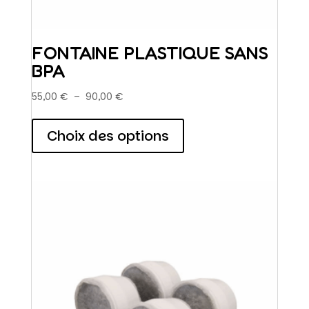
FONTAINE PLASTIQUE SANS
BPA
Plage
55,00
€
–
90,00
€
de
Ce
prix :
produit
Choix des options
55,00 €
a
à
plusieurs
90,00 €
variations.
Les
options
peuvent
être
choisies
sur
la
page