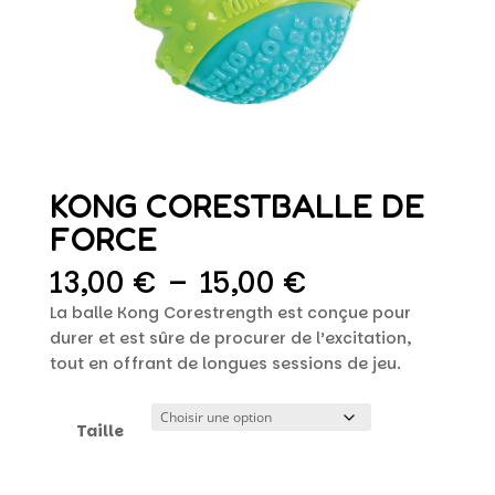
KONG CORESTBALLE DE
FORCE
Plage
13,00
€
–
15,00
€
de
La balle Kong Corestrength est conçue pour
prix :
durer et est sûre de procurer de l’excitation,
13,00 €
tout en offrant de longues sessions de jeu.
à
15,00 €
Taille