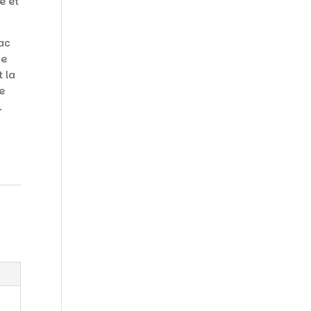
e et
ac
de
t la
e
.