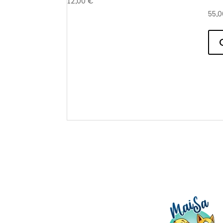
12,00
€
55,