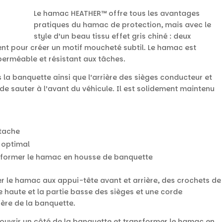
Le hamac HEATHER™ offre tous les avantages
pratiques du hamac de protection, mais avec le
style d’un beau tissu effet gris chiné : deux
cent pour créer un motif moucheté subtil. Le hamac est
mperméable et résistant aux tâches.
 la banquette ainsi que l’arrière des sièges conducteur et
e sauter à l’avant du véhicule. Il est solidement maintenu
 tache
 optimal
nsformer le hamac en housse de banquette
er le hamac aux appui-tête avant et arrière, des crochets de
tie haute et la partie basse des sièges et une corde
rière de la banquette.
’ouvrir un côté de la banquette et transformer le hamac en