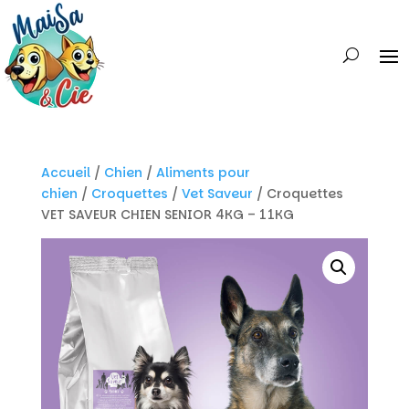
Accueil
/
Chien
/
Aliments pour
chien
/
Croquettes
/
Vet Saveur
/ Croquettes
VET SAVEUR CHIEN SENIOR 4KG – 11KG