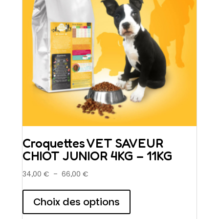
Croquettes VET SAVEUR
CHIOT JUNIOR 4KG – 11KG
Plage
34,00
€
–
66,00
€
de
Ce
prix :
produit
Choix des options
34,00 €
a
à
plusieurs