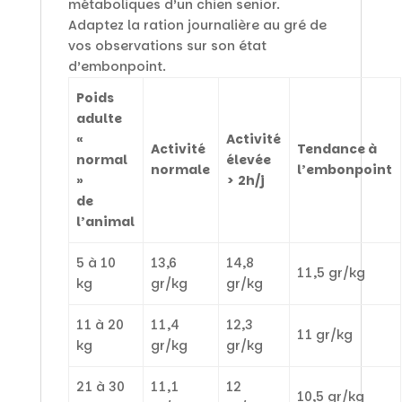
métaboliques d’un chien senior.
Adaptez la ration journalière au gré de
vos observations sur son état
d’embonpoint.
Poids
adulte
«
Activité
Activité
Tendance à
normal
élevée
normale
l’embonpoint
»
> 2h/j
de
l’animal
5 à 10
13,6
14,8
11,5 gr/kg
kg
gr/kg
gr/kg
11 à 20
11,4
12,3
11 gr/kg
kg
gr/kg
gr/kg
21 à 30
11,1
12
10,5 gr/kg