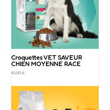
page
du
produit
Croquettes VET SAVEUR
CHIEN MOYENNE RACE
62,00
€