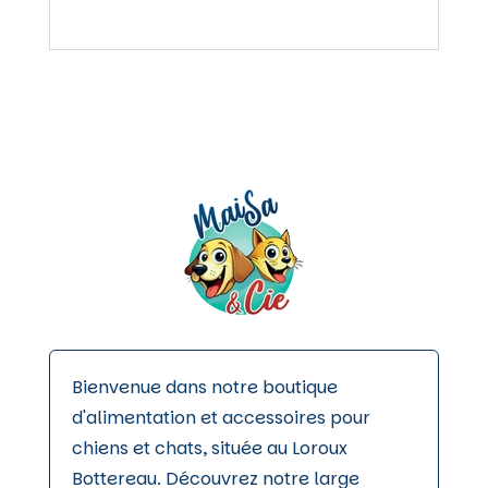
66,00 €
variations.
Les
options
peuvent
être
choisies
sur
la
page
du
produit
Bienvenue dans notre boutique
d'alimentation et accessoires pour
chiens et chats, située au Loroux
Bottereau. Découvrez notre large