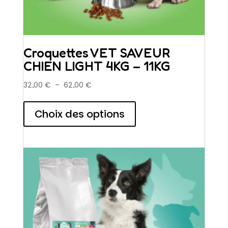
Croquettes VET SAVEUR
CHIEN LIGHT 4KG – 11KG
Plage
32,00
€
–
62,00
€
de
Ce
prix :
produit
Choix des options
32,00 €
a
à
plusieurs
62,00 €
variations.
Les
options
peuvent
être
choisies
sur
la