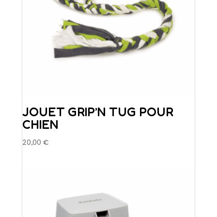
page
du
produit
JOUET GRIP’N TUG POUR
CHIEN
20,00
€