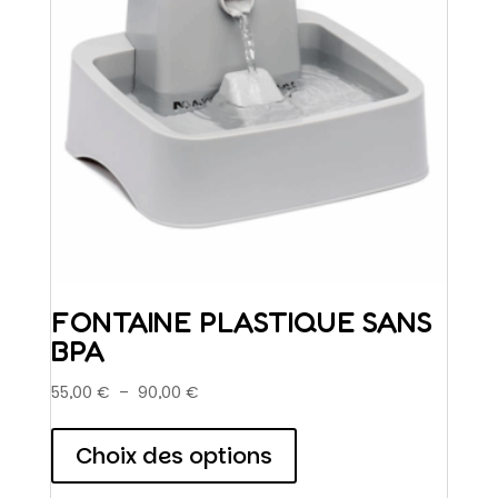
FONTAINE PLASTIQUE SANS
BPA
Plage
55,00
€
–
90,00
€
de
Ce
prix :
produit
Choix des options
55,00 €
a
à
plusieurs