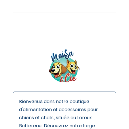
90,00 €
variations.
Les
options
peuvent
être
choisies
sur
la
page
du
produit
Bienvenue dans notre boutique
d'alimentation et accessoires pour
chiens et chats, située au Loroux
Bottereau. Découvrez notre large