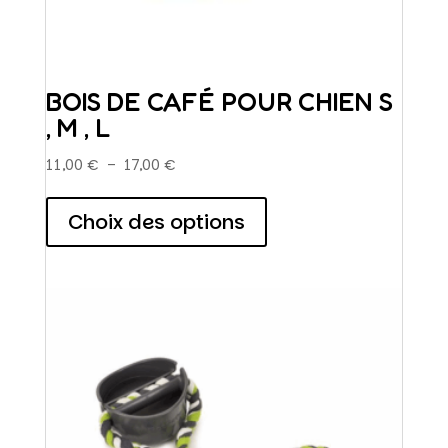
BOIS DE CAFÉ POUR CHIEN S
, M , L
Plage
11,00
€
–
17,00
€
de
Ce
prix :
produit
Choix des options
11,00 €
a
à
plusieurs
17,00 €
variations.
Les
options
peuvent
être
choisies
sur
la