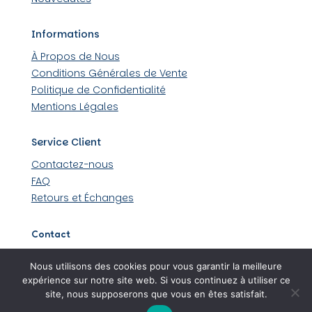
Informations
À Propos de Nous
Conditions Générales de Vente
Politique de Confidentialité
Mentions Légales
Service Client
Contactez-nous
FAQ
Retours et Échanges
Contact
509 rue Louis Lumière 44430 Loroux-Bottereau
Nous utilisons des cookies pour vous garantir la meilleure
06 45 48 36 99
expérience sur notre site web. Si vous continuez à utiliser ce
site, nous supposerons que vous en êtes satisfait.